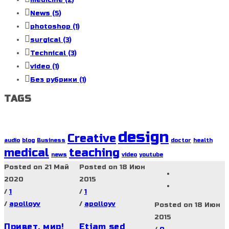
News
(5)
photoshop
(1)
surgical
(3)
Technical
(3)
video
(1)
Без рубрики
(1)
TAGS
design
Creative
audio
blog
Business
doctor
health
medical
teaching
news
video
youtube
Posted on 21 Май
Posted on 18 Июн
2020
2015
/
1
/
1
/
apolloyv
/
apolloyv
Posted on 18 Июн
2015
Привет, мир!
Etiam sed