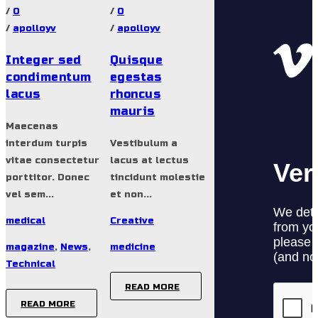
/
0
/
0
/
apolloyv
/
apolloyv
Integer sed
Quisque
condimentum
egestas
lacus
rhoncus
mauris
Maecenas
interdum turpis
Vestibulum a
vitae consectetur
lacus at lectus
porttitor. Donec
tincidunt molestie
vel sem...
et non...
medical
Creative
magazine
,
News
,
medicine
Technical
READ MORE
READ MORE