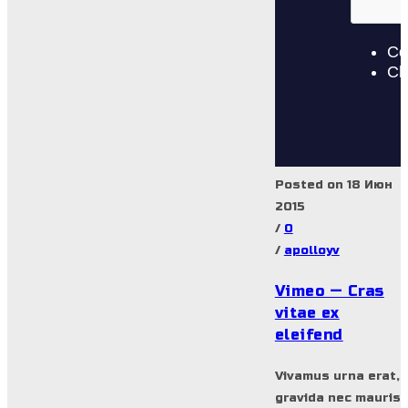
Posted on 18 Июн
2015
/
0
/
apolloyv
Vimeo — Cras
vitae ex
eleifend
Vivamus urna erat,
gravida nec mauris