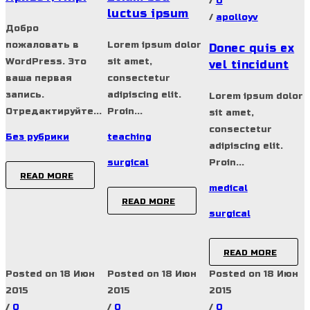
/
0
luctus ipsum
/
apolloyv
Добро
пожаловать в
Lorem ipsum dolor
Donec quis ex
WordPress. Это
sit amet,
vel tincidunt
ваша первая
consectetur
запись.
adipiscing elit.
Lorem ipsum dolor
Отредактируйте...
Proin...
sit amet,
consectetur
Без рубрики
teaching
adipiscing elit.
surgical
Proin...
READ MORE
medical
READ MORE
surgical
READ MORE
Posted on 18 Июн
Posted on 18 Июн
Posted on 18 Июн
2015
2015
2015
/
0
/
0
/
0