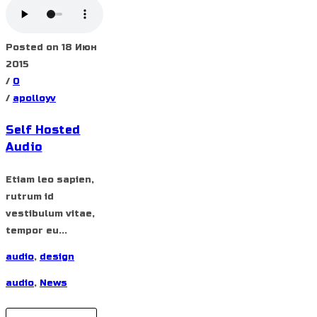
Posted on 18 Июн
2015
/
0
/
apolloyv
Self Hosted
Audio
Etiam leo sapien,
rutrum id
vestibulum vitae,
tempor eu...
audio
,
design
audio
,
News