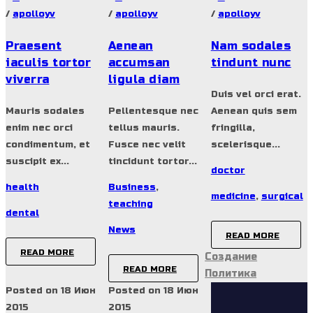
/
apolloyv
/
apolloyv
/
apolloyv
Praesent
Aenean
Nam sodales
iaculis tortor
accumsan
tindunt nunc
viverra
ligula diam
Duis vel orci erat.
Mauris sodales
Pellentesque nec
Aenean quis sem
enim nec orci
tellus mauris.
fringilla,
condimentum, et
Fusce nec velit
scelerisque...
suscipit ex...
tincidunt tortor...
doctor
health
Business
,
medicine
,
surgical
teaching
dental
News
READ MORE
READ MORE
Создание
READ MORE
Политика
Posted on 18 Июн
Posted on 18 Июн
2015
2015