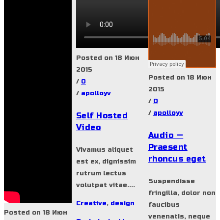
Posted on 18 Июн
2015
Posted on 18 Июн
/
0
2015
/
apolloyv
/
0
/
apolloyv
Self Hosted
Video
Audio —
Praesent
Vivamus aliquet
rhoncus eget
est ex, dignissim
rutrum lectus
Suspendisse
volutpat vitae....
fringilla, dolor non
Creative
,
design
faucibus
Posted on 18 Июн
venenatis, neque