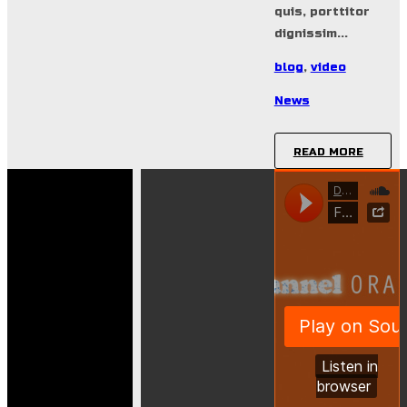
quis, porttitor
dignissim...
blog
,
video
News
READ MORE