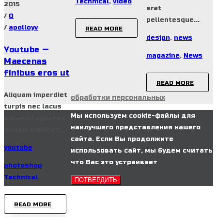
Technical
,
video
2015
erat
/
0
pellentesque...
/
apolloyv
READ MORE
design
,
news
Youtube —
magazine
,
News
Maecenas
finibus eros ut
READ MORE
Aliquam imperdiet
обработки персональных
turpis nec lacus
Мы используем cookie-файлы для
euismod egestas.
наилучшего представления нашего
Nullam ultricies...
сайта. Если Вы продолжите
youtube
использовать сайт, мы будем считать
что Вас это устраивает
photoshop
,
Technical
ПОТВЕРДИТЬ
READ MORE