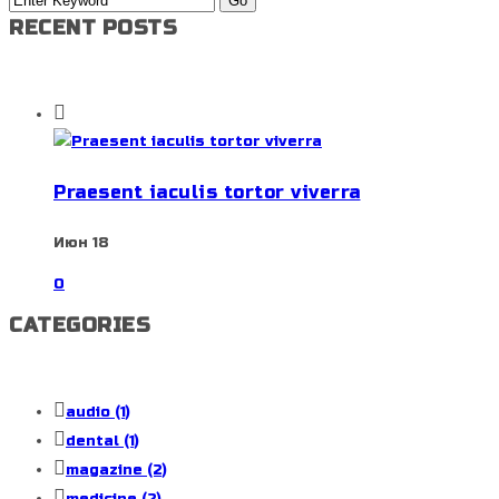
RECENT POSTS
Praesent iaculis tortor viverra
Июн 18
0
CATEGORIES
audio
(1)
dental
(1)
magazine
(2)
medicine
(2)