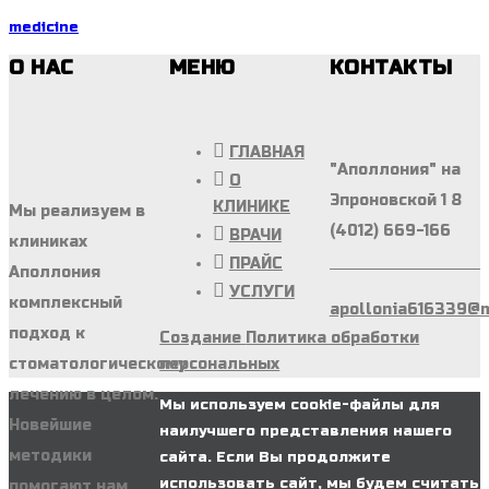
medicine
О НАС
МЕНЮ
КОНТАКТЫ
ГЛАВНАЯ
"Аполлония" на
О
Эпроновской 1 8
КЛИНИКЕ
Мы реализуем в
(4012) 669-166
ВРАЧИ
клиниках
ПРАЙС
Аполлония
УСЛУГИ
комплексный
apollonia616339@m
подход к
Создание
Политика обработки
стоматологическому
персональных
лечению в целом.
Мы используем cookie-файлы для
Новейшие
наилучшего представления нашего
методики
сайта. Если Вы продолжите
использовать сайт, мы будем считать
помогают нам