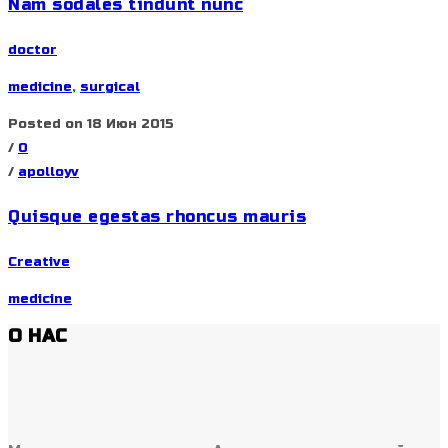
Nam sodales tindunt nunc
doctor
medicine
,
surgical
Posted on 18 Июн 2015
/
0
/
apolloyv
Quisque egestas rhoncus mauris
Creative
medicine
О НАС