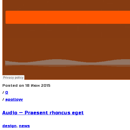
Posted on 18 Июн 2015
/
0
/
apolloyv
Audio — Praesent rhoncus eget
design
,
news