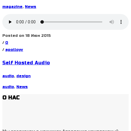
magazine
,
News
Posted on 18 Июн 2015
/
0
/
apolloyv
Self Hosted Audio
audio
,
design
audio
,
News
О НАС