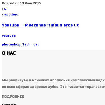
Posted on 18 Июн 2015
/
0
/
apolloyv
Youtube — Maecenas finibus eros ut
youtube
photoshop
,
Technical
О НАС
Мы реализуем в клиниках Аполлония комплексный подх
во всех сферах здоровья зубов. Это касается терапевти
ПОДРОБНЕЕ