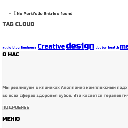
No Portfolio Entries found
TAG CLOUD
design
Creative
me
audio
blog
Business
doctor
health
О НАС
Мы реализуем в клиниках Аполлония комплексный подх
во всех сферах здоровья зубов. Это касается терапевти
ПОДРОБНЕЕ
МЕНЮ