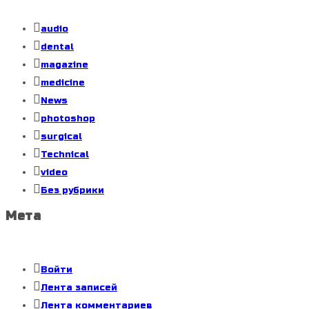
audio
dental
magazine
medicine
News
photoshop
surgical
Technical
video
Без рубрики
Мета
Войти
Лента записей
Лента комментариев