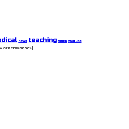
dical
teaching
news
video
youtube
» order=»desc»]