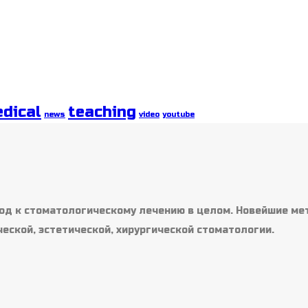
dical
teaching
news
video
youtube
од к стоматологическому лечению в целом. Новейшие ме
ческой, эстетической, хирургической стоматологии.