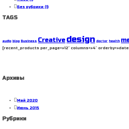
Без рубрики
(1)
TAGS
design
Creative
me
audio
blog
Business
doctor
health
[recent_products per_page=»12″ columns=»4″ orderby=»date
Архивы
Май 2020
Июнь 2015
Рубрики