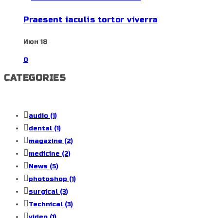
Praesent iaculis tortor viverra
Июн 18
0
CATEGORIES
audio
(1)
dental
(1)
magazine
(2)
medicine
(2)
News
(5)
photoshop
(1)
surgical
(3)
Technical
(3)
video
(1)