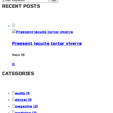
RECENT POSTS
Praesent iaculis tortor viverra
Июн 18
0
CATEGORIES
audio
(1)
dental
(1)
magazine
(2)
medicine
(2)