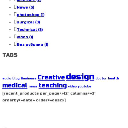
News
(5)
photoshop
(1)
surgical
(3)
Technical
(3)
video
(1)
Без рубрики
(1)
TAGS
design
Creative
audio
blog
Business
doctor
health
medical
teaching
news
video
youtube
[recent_products per_page=»12″ columns=»3″
orderby=»date» order=»desc»]