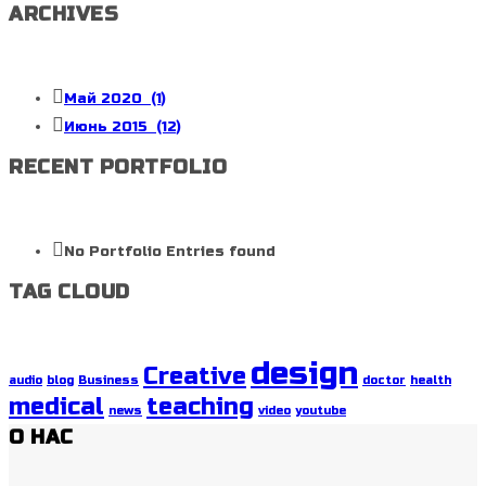
ARCHIVES
Май 2020
(1)
Июнь 2015
(12)
RECENT PORTFOLIO
No Portfolio Entries found
TAG CLOUD
design
Creative
audio
blog
Business
doctor
health
medical
teaching
news
video
youtube
О НАС