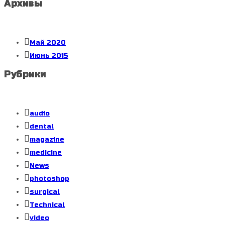
Архивы
Май 2020
Июнь 2015
Рубрики
audio
dental
magazine
medicine
News
photoshop
surgical
Technical
video