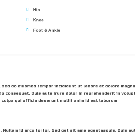
Hip
Knee
Foot & Ankle
, sed do eiusmod tempor incididunt ut labore et dolore magna
do consequat. Duis aute irure dolor in reprehenderit in volupt
 culpa qui officia deserunt mollit anim id est laborum
r
. Nullam id arcu tortor. Sed get sit ame egestasquis. Duis aut