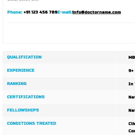
Phone:
+91 123 456 789
E-mail:
info@doctorname.com
QUALIFICATION
MB
EXPERIENCE
9+
RANKING
In
CERTIFICATIONS
Na
FELLOWSHIPS
Na
CONDITIONS TREATED
Cli
Co