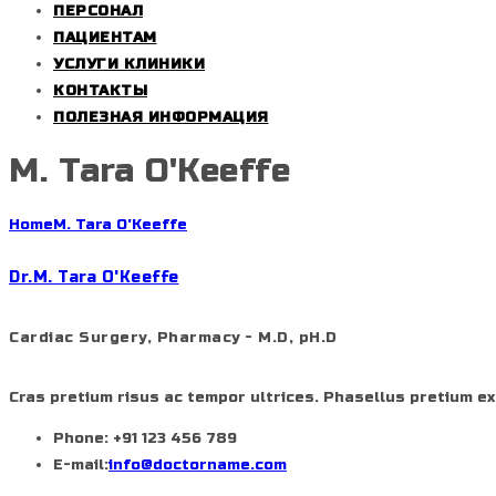
ПЕРСОНАЛ
ПАЦИЕНТАМ
УСЛУГИ КЛИНИКИ
КОНТАКТЫ
ПОЛЕЗНАЯ ИНФОРМАЦИЯ
M. Tara O'Keeffe
Home
M. Tara O'Keeffe
Dr.M. Tara O'Keeffe
Cardiac Surgery, Pharmacy - M.D, pH.D
Cras pretium risus ac tempor ultrices. Phasellus pretium ex 
Phone:
+91 123 456 789
E-mail:
info@doctorname.com