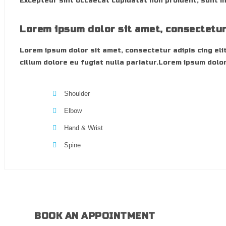
Excepteur sint occaecat cupidatat non proident, sunt in
Lorem ipsum dolor sit amet, consectetu
Lorem ipsum dolor sit amet, consectetur adipis cing elit
cillum dolore eu fugiat nulla pariatur.Lorem ipsum dolor
Shoulder
Elbow
Hand & Wrist
Spine
BOOK AN APPOINTMENT