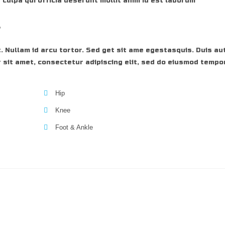
 culpa qui officia deserunt mollit anim id est laborum
r
. Nullam id arcu tortor. Sed get sit ame egestasquis. Duis aut
 sit amet, consectetur adipiscing elit, sed do eiusmod tempor
Hip
Knee
Foot & Ankle